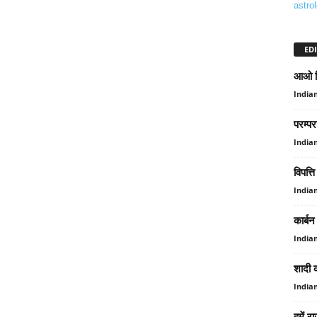
astro
EDI
आओ सिख
India
परम्प
India
विपत्ति
India
कार्बन
India
शादी क
India
हमें र