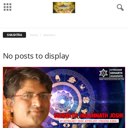
COMEDY
DHARM
ECONOMICS
INDIA
INDIAN ASTRONOMY
LANGUAGE
MOVIES
POLITICS
SCIENCE
SHASHTRA
SOCIETY
VIDEO
VRAT TYOHAR
SHASHTRA
Home
Shashtra
No posts to display