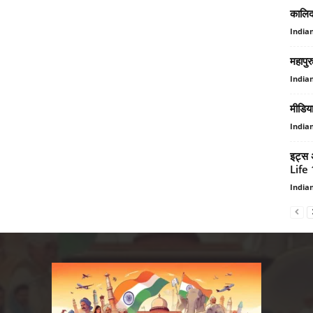
कालिद
India
महापुर
India
मीडिय
India
इट्स
Life
India