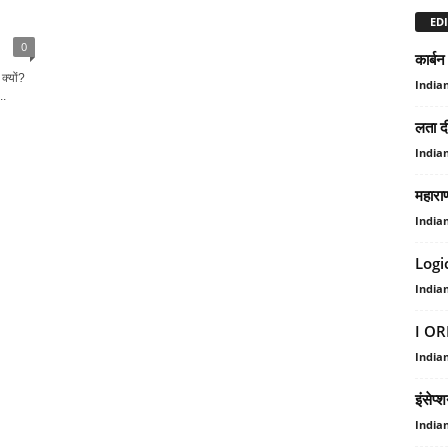
EDI
0
कार्बन
क्यों?
India
..
लता दी
India
महाराण
India
Logi
India
I ORI
India
इंसेप्
India