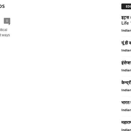
os
EDI
इट्स
0
Life
tical
India
st ways
यूं ही
India
इंसेप्
India
केन्‍
India
भारत 
India
महाराण
India