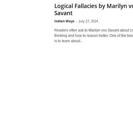
Logical Fallacies by Marilyn v
Savant
Indian Ways
-
July 27, 2024
Readers often ask to Marilyn vos Savant about cri
thinking and how to reason better. One of the be
is to learn about...