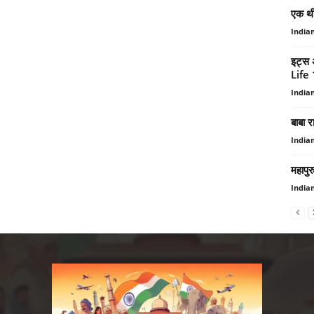
एक थी
India
इट्स
Life
India
बाबा र
India
महापुर
India