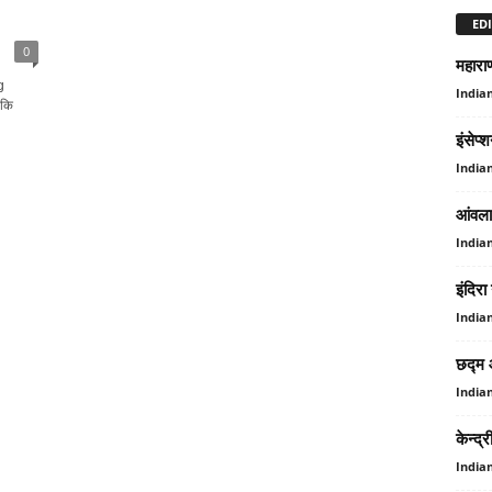
EDI
0
महाराण
g
India
 कि
इंसेप्
India
आंवला 
India
इंदिरा
India
छद्म औ
India
केन्‍
India