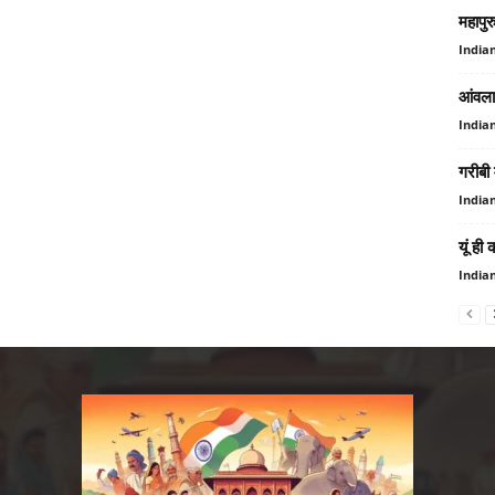
महापुर
India
आंवला 
India
गरीबी 
India
यूं ही
India