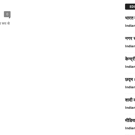
EDI
0
भारत 
र रूप से
India
नगर स्
India
केन्‍
India
छद्म औ
India
शादी क
India
मीडिय
India